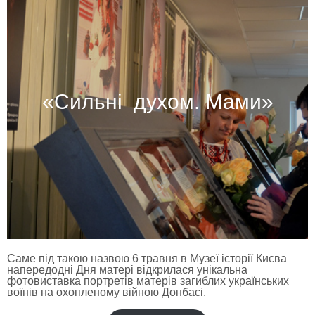
«Сильні духом. Мами»
Саме під такою назвою 6 травня в Музеї історії Києва
напередодні Дня матері відкрилася унікальна
фотовиставка портретів матерів загиблих українських
воїнів на охопленому війною Донбасі.