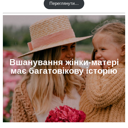
Переглянути…
Вшанування жінки-матері
має багатовікову історію