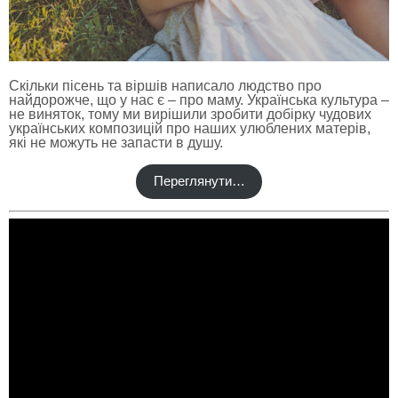
Скільки пісень та віршів написало людство про
найдорожче, що у нас є – про маму. Українська культура –
не виняток, тому ми вирішили зробити добірку чудових
українських композицій про наших улюблених матерів,
які не можуть не запасти в душу.
Переглянути…