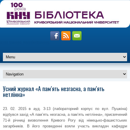
izmir travesti resimleri
travesti
altiparmak
Усний журнал «А пам’ять незгасна, а пам’ять
travesti
marmaris
нетлінна»
travesti
istanbul
travesti
23. 02. 2015 в ауд. 3-13 (лабораторний корпус по вул. Пушкіна)
відбувся захід «А пам’ять незгасна, а пам’ять нетлінна», присвячений
71-й річниці визволення Кривого Рогу від німецько-фашистських
загарбників. В його проведенні взяли участь викладач кафедри