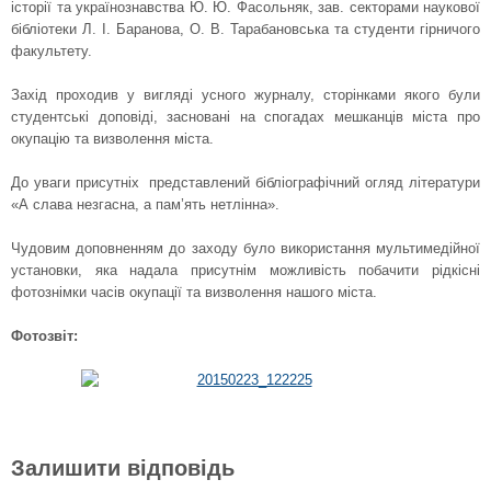
історії та українознавства Ю. Ю. Фасольняк, зав. секторами наукової
бібліотеки Л. І. Баранова, О. В. Тарабановська та студенти гірничого
факультету.
Захід проходив у вигляді усного журналу, сторінками якого були
студентські доповіді, засновані на спогадах мешканців міста про
окупацію та визволення міста.
До уваги присутніх представлений бібліографічний огляд літератури
«А слава незгасна, а пам’ять нетлінна».
Чудовим доповненням до заходу було використання мультимедійної
установки, яка надала присутнім можливість побачити рідкісні
фотознімки часів окупації та визволення нашого міста.
Фотозвіт:
Залишити відповідь